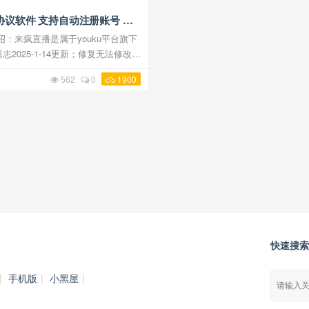
议软件 支持自动注册账号 采
和直播间发弹幕
2025-1-14更新；修复无法修改性
1更新：修复无法注册问题软件功能介绍：
562
0
1900
动注册账号，只需要设 ...
快速搜索
|
手机版
|
小黑屋
|