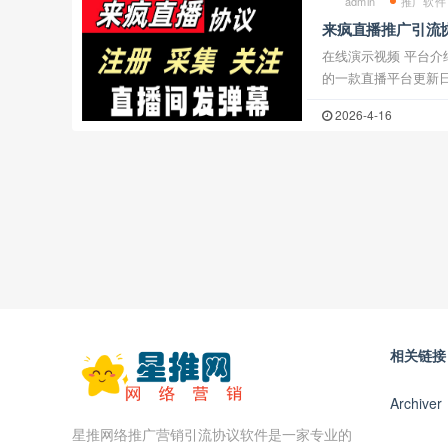
admin
推广软件
来疯直播推广引流协
集用户 批量关注
在线演示视频 平台介绍：来疯直播是属于youku平台旗下
的一款直播平台更新日志
别问题2025-6-1
2026-4-16
1.注册账号软件支持自
相关链接
Archiver
星推网络推广营销引流协议软件是一家专业的